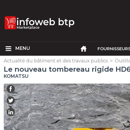
FOURNISSEUR
Actualité du bâtiment et des travaux publics
>
Outil
Le nouveau tombereau rigide HD6
KOMATSU