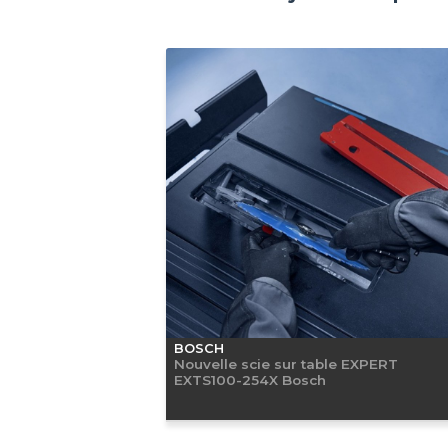
BOSCH
Nouvelle scie sur table EXPERT
EXTS100-254X Bosch