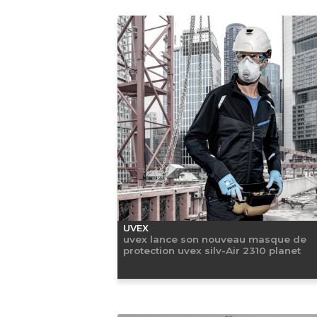
UVEX
uvex lance son nouveau masque de
protection uvex silv-Air 2310 planet