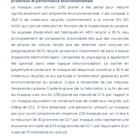
protection et performance environnementale
Le masque uvex silv-Air 2310 planet a été pensé pour réduire
significativement son empreinte environnementale. Il est composé à
26,5 % de matériaux recyclés, conformément à la norme EN ISO
14021, qui calcule cette part en fonction de la masse totale du produit.
Sa soupape d’expiration est fabriquée en ABS recyclé à 95 %, issu
principalement de composants automobiles tels que des couvercles
de phares de voiture, tandis que ses attaches sont conçues en
polypropylène 100 % recyclé, provenant notamment de bacs à lessive
d’appareils électroménagers. L’ensemble du packaging a également
été optimisé dans cette logique d’éco-conception. Le sachet en
polyéthylène contenant le masque est désormais constitué à 30 % de
matériaux recyclés, ce qui participe à l’amélioration globale du profil
environnemental du produit. Grâce à l’ensemble de ces mesures,
l’empreinte carbone Cradle-to-grave (de la fabrication à la fin de vie)
du masque uvex silv-Air 2310 planet est réduite de 12 % par rapport à
un masque équivalent ne contenant pas de matériaux recyclés, soit
0,18kg de CO2. À titre d’exemple, une personne utilisant un masque
par jour ouvré consomme en moyenne 225 masques par an. Grâce à
la réduction de 30 grammes de CO? par masque, cela représente une
économie annuelle de 6,75 kilogrammes de CO?, soit l’équivalent d’un
trajet de 70 kilomètres en voiture.