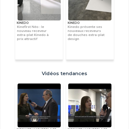
KINEDO
KINEDO
Kinefirst Néo : le
Kinedo présente ses
nouveau receveur
nouveaux receveurs
extra-plat Kinedo à
de douches extra-plat
prix attractif
design
Vidéos tendances