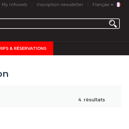
My Infoweb
Inscription newsletter
Français
RIFS & RÉSERVATIONS
on
4
résultats