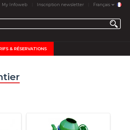
My Infoweb
Inscription newsletter
Français
RIFS & RÉSERVATIONS
tier