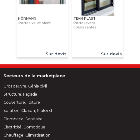
HÖRMANN
TEAM PLAST
Portes va-et-vient
Porte levant-
coulissantes
Sur devis
Sur devis
Secteurs de la marketplace
Gros oeuvre, Génie civil
Structure, Façade
Couverture, Toiture
Isolation, Cloison, Plafond
Plomberie, Sanitaire
Électricité, Domotique
Chauffage, Climatisation