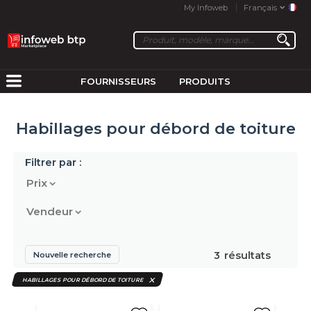
My Infoweb
Français
FOURNISSEURS
PRODUITS
Habillages pour débord de toiture
Filtrer par :
Prix
Vendeur
3
résultats
Nouvelle recherche
HABILLAGES POUR DÉBORD DE TOITURE