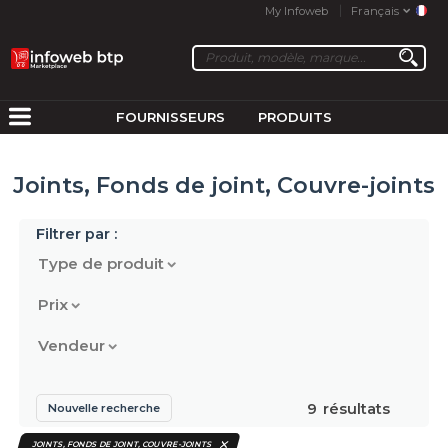
My Infoweb
Français
FOURNISSEURS
PRODUITS
Joints, Fonds de joint, Couvre-joints
Filtrer par :
Type de produit
Prix
Vendeur
9
résultats
Nouvelle recherche
JOINTS, FONDS DE JOINT, COUVRE-JOINTS