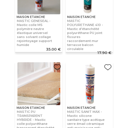
MAISON ETANCHE
MAISON ETANCHE
MASTIC GENESEAL -
MASTIC
Mastic colle MS
POLYURETHANE 410 -
polymère neutre
Mastic d'étanchéité
élastique universel
polyuréthane PU joint
sans solvant collage
fissures
rejointoyage support
raccordement mur
humide
terrasse balcon
circulable
35.00 €
17.90 €
MAISON ETANCHE
MAISON ETANCHE
MASTIC PU
MASTIC SANIT MAX -
TRANSPARENT
Mastic silicone
HYBRIDE - Mastic
sanitaire type acétique
colle polyuréthane
verre émail céramique
transparent étanchéité
anti-moisissure anti-