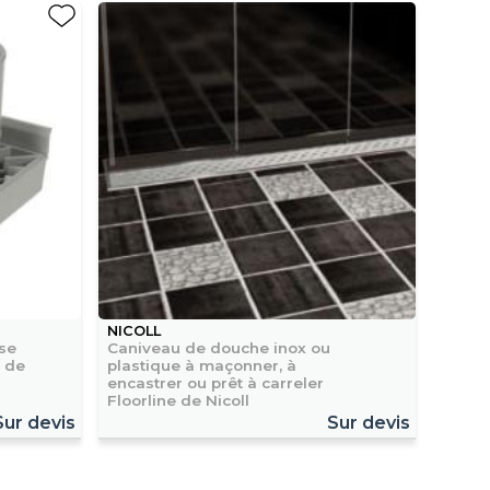
NICOLL
sse
Caniveau de douche inox ou
 de
plastique à maçonner, à
encastrer ou prêt à carreler
Floorline de Nicoll
Sur devis
Sur devis