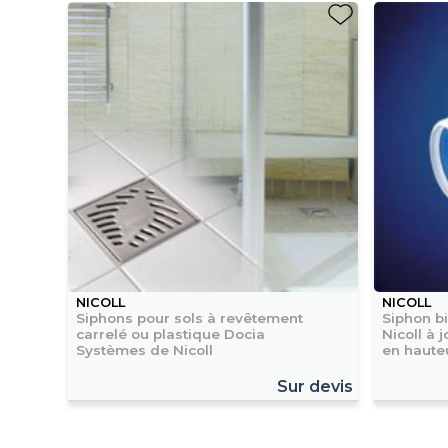
NICOLL
NICOLL
Siphons pour sols à revêtement
Siphon b
carrelé ou plastique Docia
Nicoll à 
Systèmes de Nicoll
en haute
Sur devis