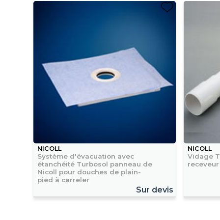
NICOLL
NICOLL
Système d'évacuation avec
Vidage T
étanchéité Turbosol panneau de
receveur
Nicoll pour douches de plain-
pied à carreler
Sur devis