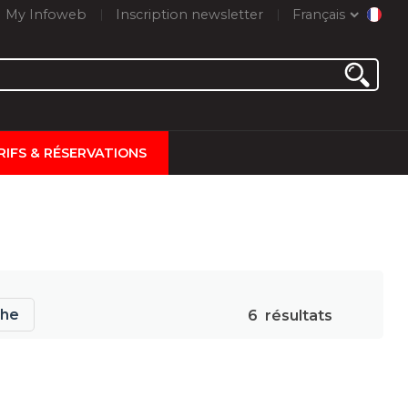
My Infoweb
Inscription newsletter
Français
RIFS & RÉSERVATIONS
che
6
résultats