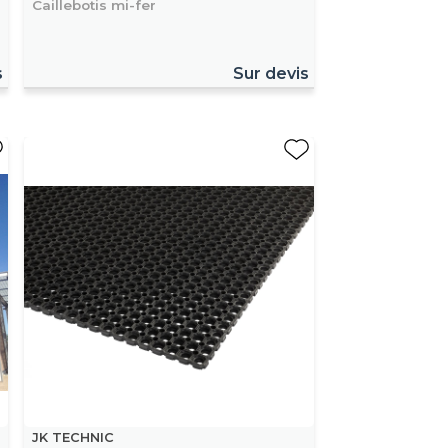
Caillebotis mi-fer
s
Sur devis
JK TECHNIC