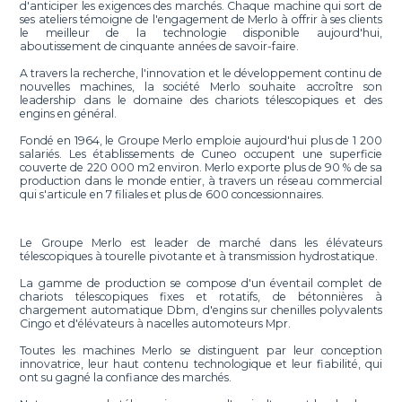
d'anticiper les exigences des marchés. Chaque machine qui sort de
ses ateliers témoigne de l'engagement de Merlo à offrir à ses clients
le meilleur de la technologie disponible aujourd'hui,
aboutissement de cinquante années de savoir-faire.
A travers la recherche, l'innovation et le développement continu de
nouvelles machines, la société Merlo souhaite accroître son
leadership dans le domaine des chariots télescopiques et des
engins en général.
Fondé en 1964, le Groupe Merlo emploie aujourd'hui plus de 1 200
salariés. Les établissements de Cuneo occupent une superficie
couverte de 220 000 m2 environ. Merlo exporte plus de 90 % de sa
production dans le monde entier, à travers un réseau commercial
qui s'articule en 7 filiales et plus de 600 concessionnaires.
Le Groupe Merlo est leader de marché dans les élévateurs
télescopiques à tourelle pivotante et à transmission hydrostatique.
La gamme de production se compose d'un éventail complet de
chariots télescopiques fixes et rotatifs, de bétonnières à
chargement automatique Dbm, d'engins sur chenilles polyvalents
Cingo et d'élévateurs à nacelles automoteurs Mpr.
Toutes les machines Merlo se distinguent par leur conception
innovatrice, leur haut contenu technologique et leur fiabilité, qui
ont su gagné la confiance des marchés.