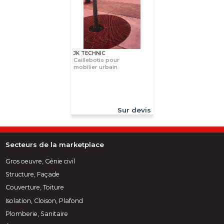
JK TECHNIC
Caillebotis pour
mobilier urbain
Sur devis
Secteurs de la marketplace
Gros oeuvre, Génie civil
Structure, Façade
Couverture, Toiture
Isolation, Cloison, Plafond
Plomberie, Sanitaire