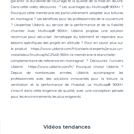
garantir la durabilité de l’ouvrage et la qualité de la mise en œuvre.
Dans cette vidéo, découvrez : ? Les avantages du Multivap® 900M+ ?
Pourquoi cette membrane est particulièrement adaptée aux toitures
en montagne ? Les bénéfices pour les professionnels de la couverture
? L’expertise Ubbink au service de la performance et de la fiabilité
chantier Avec Multivap® 900M+, Ubbink propose une solution
reconnue pour sécuriser l’enveloppe du bâtiment et répondre aux
besoins spécifiques des projets en altitude. ? Pour en savoir plus sur
le produit : https://www.ubbink.com/fr/conseils-d-experts/je-suis-un-
installateur/multivap%C2%AE-900m-la-membrane-d-etancheite-
complementaire-de-reference-en-montagne/ ? Découvrez l’univers
Ubbink : https://www.ubbink.com/fr/ Pourquoi choisir Ubbink ?
Depuis de nombreuses années, Ubbink accompagne les
professionnels avec des solutions innovantes pour la toiture, la
ventilation et la performance de l’habitat. Le Multivap® 900M+
s’inscrit dans cette exigence de qualité, avec une conception pensée
pour les environnements les plus exigeants.
Vidéos tendances