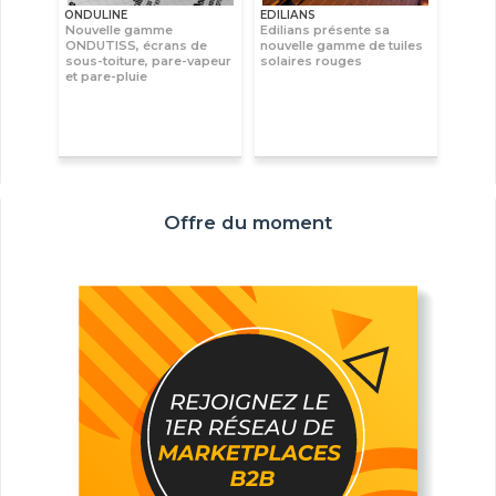
ONDULINE
EDILIANS
Nouvelle gamme
Edilians présente sa
ONDUTISS, écrans de
nouvelle gamme de tuiles
sous-toiture, pare-vapeur
solaires rouges
et pare-pluie
Offre du moment