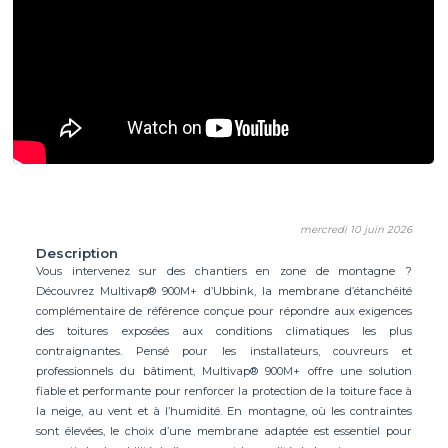
mercredi 10 juin 2026
Description
Vous intervenez sur des chantiers en zone de montagne ?
Découvrez Multivap® 900M+ d’Ubbink, la membrane d’étanchéité
complémentaire de référence conçue pour répondre aux exigences
des toitures exposées aux conditions climatiques les plus
contraignantes. Pensé pour les installateurs, couvreurs et
professionnels du bâtiment, Multivap® 900M+ offre une solution
fiable et performante pour renforcer la protection de la toiture face à
la neige, au vent et à l’humidité. En montagne, où les contraintes
sont élevées, le choix d’une membrane adaptée est essentiel pour