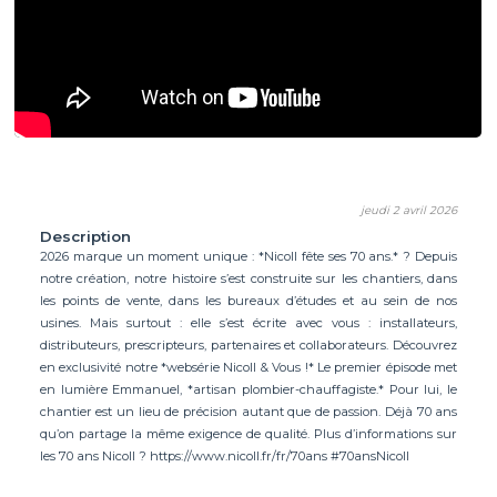
jeudi 2 avril 2026
Description
2026 marque un moment unique : *Nicoll fête ses 70 ans.* ? Depuis
notre création, notre histoire s’est construite sur les chantiers, dans
les points de vente, dans les bureaux d’études et au sein de nos
usines. Mais surtout : elle s’est écrite avec vous : installateurs,
distributeurs, prescripteurs, partenaires et collaborateurs. Découvrez
en exclusivité notre *websérie Nicoll & Vous !* Le premier épisode met
en lumière Emmanuel, *artisan plombier-chauffagiste.* Pour lui, le
chantier est un lieu de précision autant que de passion. Déjà 70 ans
qu’on partage la même exigence de qualité. Plus d’informations sur
les 70 ans Nicoll ? https://www.nicoll.fr/fr/70ans #70ansNicoll