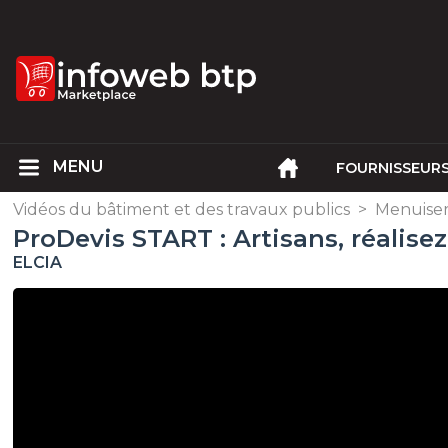
FOURNISSEUR
Vidéos du bâtiment et des travaux publics
>
Menuiser
ProDevis START : Artisans, réalise
ELCIA