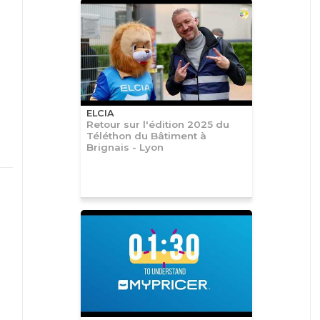
ELCIA
Retour sur l'édition 2025 du
Téléthon du Bâtiment à
Brignais - Lyon