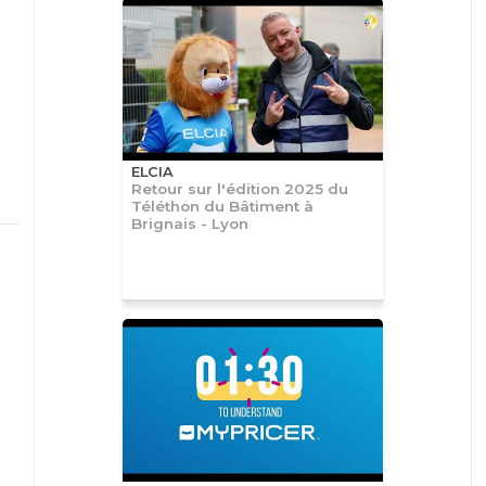
ELCIA
Retour sur l'édition 2025 du
Téléthon du Bâtiment à
Brignais - Lyon