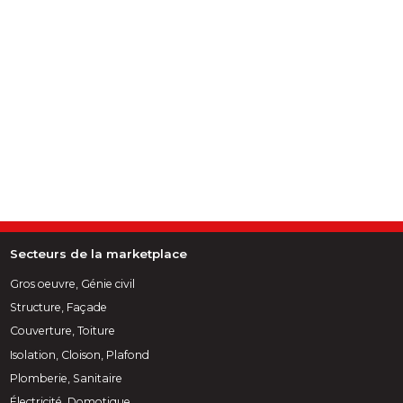
Secteurs de la marketplace
Gros oeuvre, Génie civil
Structure, Façade
Couverture, Toiture
Isolation, Cloison, Plafond
Plomberie, Sanitaire
Électricité, Domotique