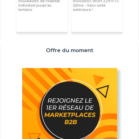
nouveautés de l’habitat
monobloc WDH 229 PTC
individuel jusqu’au
Qlima - Sans unité
tertiaire
extérieure !
Offre du moment