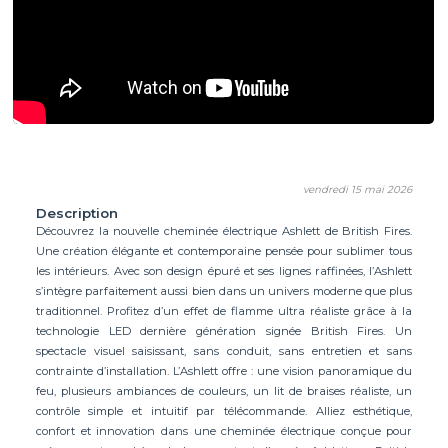
vendredi 15 mai 2026
Description
Découvrez la nouvelle cheminée électrique Ashlett de British Fires.
Une création élégante et contemporaine pensée pour sublimer tous
les intérieurs. Avec son design épuré et ses lignes raffinées, l’Ashlett
s’intègre parfaitement aussi bien dans un univers moderne que plus
traditionnel. Profitez d’un effet de flamme ultra réaliste grâce à la
technologie LED dernière génération signée British Fires. Un
spectacle visuel saisissant, sans conduit, sans entretien et sans
contrainte d’installation. L’Ashlett offre : une vision panoramique du
feu, plusieurs ambiances de couleurs, un lit de braises réaliste, un
contrôle simple et intuitif par télécommande. Alliez esthétique,
confort et innovation dans une cheminée électrique conçue pour