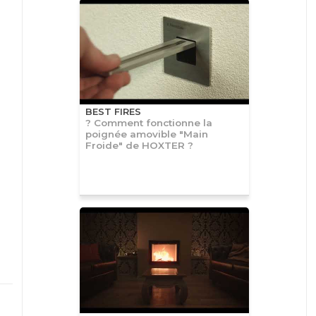
BEST FIRES
? Comment fonctionne la
poignée amovible "Main
Froide" de HOXTER ?