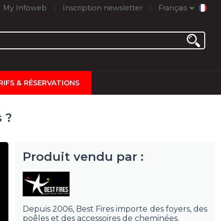
My Infoweb
Inscription newsletter
Français
RIFS & RÉSERVATIONS
 ?
Produit vendu par :
Depuis 2006, Best Fires importe des foyers, des
poêles et des accessoires de cheminées.