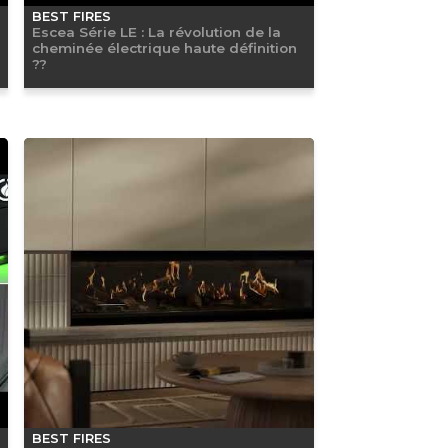
BEST FIRES
Escea Série LE : La révolution de la
cheminée électrique haute définition
??
BEST FIRES