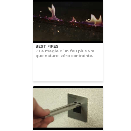
BEST FIRES
? La magie d’un feu plus vrai
que nature, zéro contrainte.