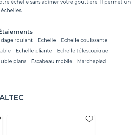
otre échelle sans abîmer votre gouttière. Il permet un
 échelles.
Étaiements
udage roulant
Echelle
Echelle coulissante
ouble
Echelle pliante
Echelle télescopique
ouble plans
Escabeau mobile
Marchepied
ALTEC