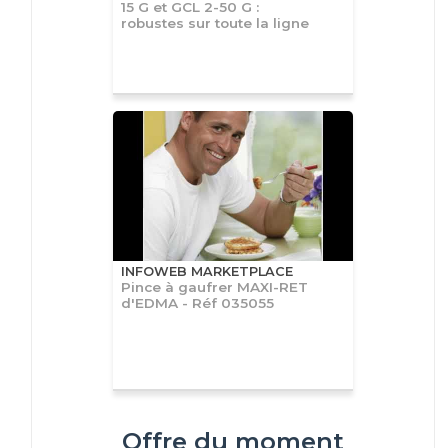
15 G et GCL 2-50 G :
robustes sur toute la ligne
INFOWEB MARKETPLACE
Pince à gaufrer MAXI-RET
d'EDMA - Réf 035055
Offre du moment