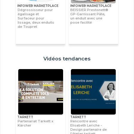
INFOWEB MARKETPLACE
INFOWEB MARKETPLACE
Dégrossisseur pour
BEISSIER Prestonett®
égalisage et
GP-Garnissant Pâte,
Surfaceur pour
un enduit avec une
lissage, deux enduits
pose facilité
de Toupret
Vidéos tendances
TARKETT
TARKETT
Partenariat Tarkett x
Rencontre avec
Kärcher
Elisabeth Leriche -
Design partenaire de
l'Atelier tarkett