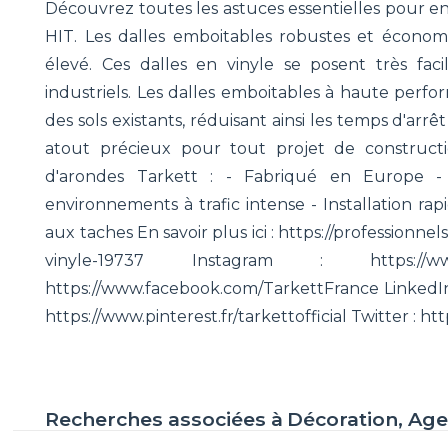
Découvrez toutes les astuces essentielles pour en
HIT. Les dalles emboitables robustes et économi
élevé. Ces dalles en vinyle se posent très f
industriels. Les dalles emboitables à haute perform
des sols existants, réduisant ainsi les temps d'arrê
atout précieux pour tout projet de construct
d'arondes Tarkett : - Fabriqué en Europe -
environnements à trafic intense - Installation rapi
aux taches En savoir plus ici : https://professionnel
vinyle-19737 Instagram : https://www
https://www.facebook.com/TarkettFrance LinkedIn :
https://www.pinterest.fr/tarkettofficial Twitter : h
Recherches associées à
Décoration, Ag