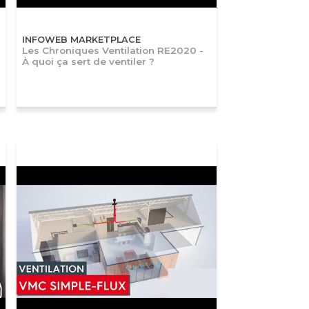
INFOWEB MARKETPLACE
Les Chroniques Ventilation RE2020 -
À quoi ça sert de ventiler ?