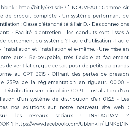
 Ubbink : http://bit.ly/3xLsdB7 ] NOUVEAU : Gamme Air
mme de produit complète • Un système performant de
tilation : Classe d'étanchéité à l'air D. • Des connexions
 • Facilité d'entretien : les conduits sont lisses à
u de percement du système ? Facile d'utilisation • Facile
de l'installation et l'installation elle-même. • Une mise en
ntre eux • Re-coupable, très flexible et facilement
s de ventilation, que ce soit pour de petits ou grands
forme au CPT 3615 • Offrant des pertes de pression
 de 25Pa de la règlementation en rigueur. 00:00 -
- Distribution semi-circulaire 00:31 - Installation d'un
lation d'un système de distribution d'air 01:25 - Les
tes nos solutions sur notre nouveau site web :
ous sur les réseaux sociaux ! INSTAGRAM ?
OOK ? https://www.facebook.com/Ubbink.fr/ LINKEDIN