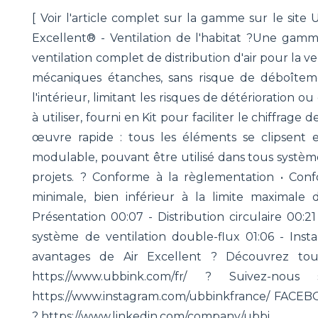
[ Voir l'article complet sur la gamme sur le site
Excellent® - Ventilation de l'habitat ?Une ga
ventilation complet de distribution d'air pour la ven
mécaniques étanches, sans risque de déboîtement:
l'intérieur, limitant les risques de détérioration o
à utiliser, fourni en Kit pour faciliter le chiffrage 
œuvre rapide : tous les éléments se clipsent e
modulable, pouvant être utilisé dans tous système
projets. ? Conforme à la règlementation • Con
minimale, bien inférieur à la limite maximale
Présentation 00:07 - Distribution circulaire 00:21 
système de ventilation double-flux 01:06 - Instal
avantages de Air Excellent ? Découvrez tou
https://www.ubbink.com/fr/ ? Suivez-n
https://www.instagram.com/ubbinkfrance/ FACEB
? https://www.linkedin.com/company/ubbi...