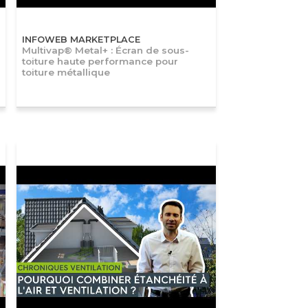
INFOWEB MARKETPLACE
Multivap® Metal+ : Écran de sous-
toiture haute performance pour
toiture métallique