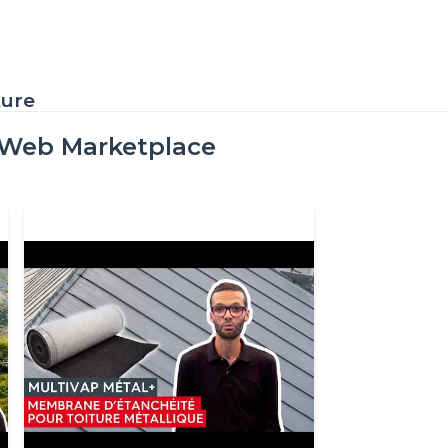
ture
oWeb Marketplace