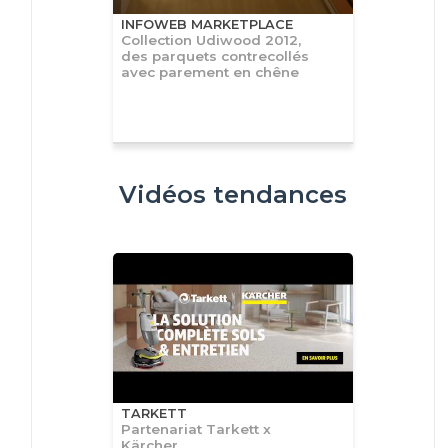
INFOWEB MARKETPLACE
Collection Udiwood 2012,
des parquets contrecollés
avec parement en chêne
Vidéos tendances
TARKETT
Partenariat Tarkett x
Kärcher