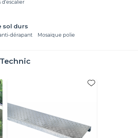
 d'escalier
 sol durs
anti-dérapant
Mosaïque polie
 Technic