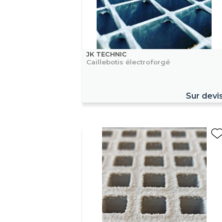
JK TECHNIC
Caillebotis électroforgé
Sur devi