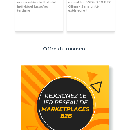
nouveautés de l’habitat
monobloc WDH 229 PTC
individuel jusqu’au
Qlima - Sans unité
tertiaire
extérieure !
Offre du moment