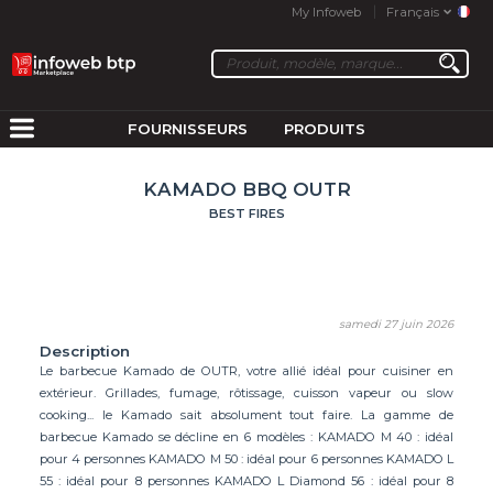
My Infoweb
Français
FOURNISSEURS
PRODUITS
KAMADO BBQ OUTR
BEST FIRES
samedi 27 juin 2026
Description
Le barbecue Kamado de OUTR, votre allié idéal pour cuisiner en
extérieur. Grillades, fumage, rôtissage, cuisson vapeur ou slow
cooking... le Kamado sait absolument tout faire. La gamme de
barbecue Kamado se décline en 6 modèles : KAMADO M 40 : idéal
pour 4 personnes KAMADO M 50 : idéal pour 6 personnes KAMADO L
55 : idéal pour 8 personnes KAMADO L Diamond 56 : idéal pour 8