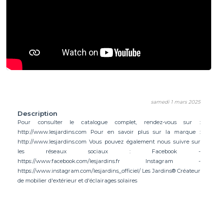
samedi 1 mars 2025
Description
Pour consulter le catalogue complet, rendez-vous sur :
http://www.lesjardins.com Pour en savoir plus sur la marque :
http://www.lesjardins.com Vous pouvez également nous suivre sur
les réseaux sociaux : Facebook -
https://www.facebook.com/lesjardins.fr Instagram -
https://www.instagram.com/lesjardins_officiel/ Les Jardins® Créateur
de mobilier d'extérieur et d'éclairages solaires