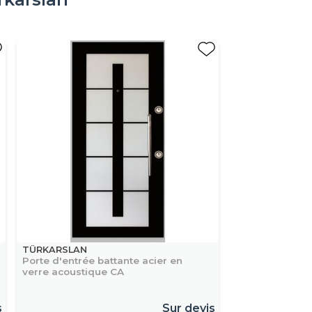
TÜRKARSLAN
Porte d'entrée battante acier en
verre acoustique CA
s
Sur devis