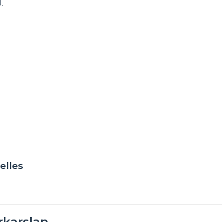
.
elles
rkarslan