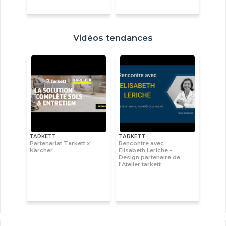
Vidéos tendances
TARKETT
TARKETT
Partenariat Tarkett x
Rencontre avec
Kärcher
Elisabeth Leriche -
Design partenaire de
l'Atelier tarkett