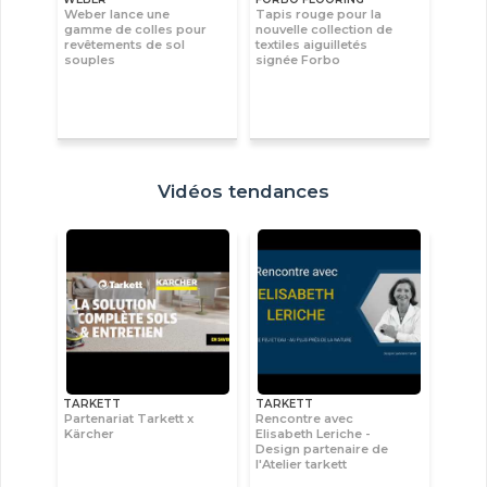
Weber lance une
Tapis rouge pour la
gamme de colles pour
nouvelle collection de
revêtements de sol
textiles aiguilletés
souples
signée Forbo
Vidéos tendances
TARKETT
TARKETT
Partenariat Tarkett x
Rencontre avec
Kärcher
Elisabeth Leriche -
Design partenaire de
l'Atelier tarkett