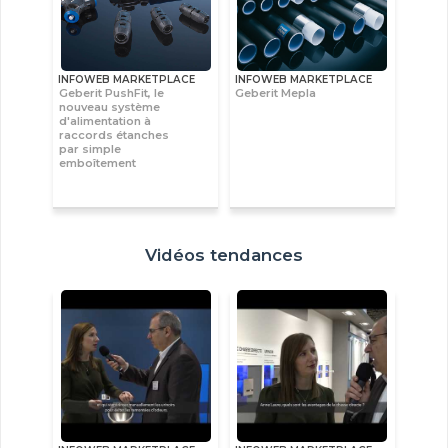
INFOWEB MARKETPLACE
INFOWEB MARKETPLACE
Geberit PushFit, le
Geberit Mepla
nouveau système
d'alimentation à
raccords étanches
par simple
emboîtement
Vidéos tendances