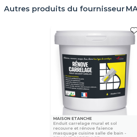
Autres produits du fournisseur
MA
MAISON ETANCHE
Enduit carrelage mural et sol
recouvre et rénove faïence
masquage cuisine salle de bain -