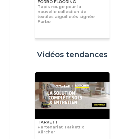
FORBO FLOORING
Tapis rouge pour la
nouvelle collection de
textiles aiguilletés signée
Forbo
Vidéos tendances
TARKETT
Partenariat Tarkett x
Kärcher