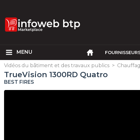
FOURNISSEUR
Vidéos du bâtiment et des travaux publics
>
Chauffage
TrueVision 1300RD Quatro
BEST FIRES