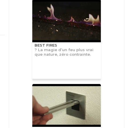
BEST FIRES
? La magie d’un feu plus vrai
que nature, zéro contrainte.