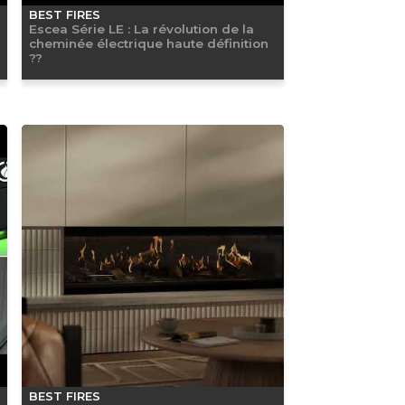
BEST FIRES
Escea Série LE : La révolution de la
cheminée électrique haute définition
??
BEST FIRES