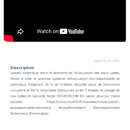
jeudi 9 juin 2022
Description
Leader historique dans le domaine de l’évacuation des eaux usées,
Nicoll a créé le premier système d’évacuation éco-responsable et
silencieux, intégrant 20 % de matière recyclée issue de l’économie
circulaire et 100 % recyclable. Découvrez ici en 7 étapes, le collage de
nos tubes et raccords Nicoll HOMETECH®. En savoir plus sur notre
solution : https://www.nicoll.fr/fr/hometech-evacuation-
ecoresponsable-silencieux #nicollhometech #ecoresponsable
#silencieux #innovation