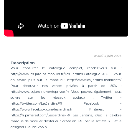
mardi 4 juin 2024
Description
Pour consulter le catalogue complet, rendez-vous sur :
http://www.les-jardins-mobilier.fr/Les-Jardins-Catalogue-2015 Pour
en savoir plus sur la marque : http://www.les-jardins-mobilier.fr/
Pour découvrir nos ventes privées à partir de -50% :
http://www.lesjardins-venteprivee.fr/ Vous pouvez également nous
suivre sur les réseaux sociaux : Twitter -
https://twitter.com/LesJardinsFR Facebook -
https://www.facebook.com/lesjardins.fr Pinterest -
https://fr.pinterest.com/LesJardinsFR/ Les Jardins, c’est la célèbre
marque de mobilier d’extérieur créée en 1991 par la société SEL et le
designer Claude Robin.