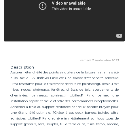
samedi 2 septembre 2023
Description
Assurer l'étanchéité des points singuliers de la toiture n'a jamais été
aussi facile ! ??Ubiflex® Finio est une bande d’étanchéité adhésive
ultra résistante pour le traitement de tous les points singuliers du toit
(rives, noues, chéneaux, fenêtres, châssis de toit, abergements de
cheminées, panneaux solaires...). Ubiflex® Finio permet une
installation rapide et facile et offre des performances exceptionnelles.
Adhésion à froid au support renforcée par deux bandes butyles pour
une étanchéité optimale. ?Grâce à ses deux bandes butyles ultra
adhésives, Ubiflex® Finio adhère immédiatement sur tous types de
support (poreux, secs, souples, tuile terre cuite, tuile béton, ardoise,