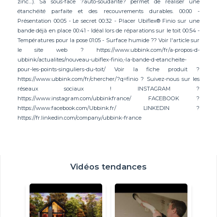
zinc…). Sa sous-face ?auto-soudante? permet de réaliser une
étanchéité parfaite et des recouvrements durables. 00:00 -
Présentation 00:05 - Le secret 00:32 - Placer Ubiflex® Finio sur une
bande déjà en place 00:41 - Idéal lors de réparations sur le toit 00:54 -
Températures pour la pose 01:05 - Surface humide ?? Voir l'article sur
le site web ? https://www.ubbink.com/fr/a-propos-d-
ubbink/actualites/nouveau-ubiflex-finio,-la-bande-d-etancheite-
pour-les-points-singuliers-du-toit/ Voir la fiche produit ?
https://www.ubbink.com/fr/chercher/?q=finio ? Suivez-nous sur les
réseaux sociaux ! INSTAGRAM ?
https://www.instagram.com/ubbinkfrance/ FACEBOOK ?
https://www.facebook.com/Ubbink.fr/ LINKEDIN ?
https://fr.linkedin.com/company/ubbink-france
Vidéos tendances