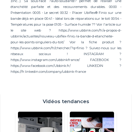
zinc…). Sa sous-face ?auto-soudante? permet de réaliser une
étanchéité parfaite et des recouvrements durables. 00:00 -
Présentation 00:05 - Le secret 00:32 - Placer Ubiflex® Finio sur une
bande déjà en place 00:41 - Idéal lors de réparations sur le toit 00:54 -
Températures pour la pose 01:05 - Surface humide ?? Voir l'article sur
le site web ? https://www.ubbink.com/fr/a-propos-d-
ubbink/actualites/nouveau-ubiflex-finio,-la-bande-d-etancheite-
pour-les-points-singuliers-du-toit/ Voir la fiche produit ?
https://www.ubbink.com/fr/chercher/?q=finio ? Suivez-nous sur les
réseaux sociaux ! INSTAGRAM ?
https://www.instagram.com/ubbinkfrance/ FACEBOOK ?
https://www.facebook.com/Ubbink.fr/ LINKEDIN ?
https://fr.linkedin.com/company/ubbink-france
Vidéos tendances