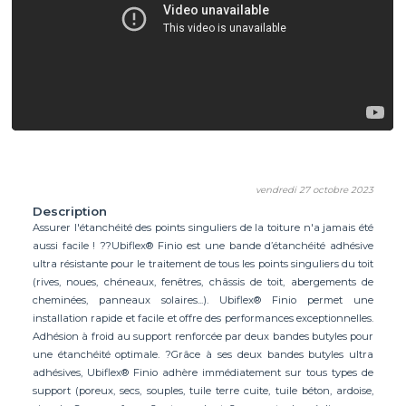
vendredi 27 octobre 2023
Description
Assurer l'étanchéité des points singuliers de la toiture n'a jamais été
aussi facile ! ??Ubiflex® Finio est une bande d’étanchéité adhésive
ultra résistante pour le traitement de tous les points singuliers du toit
(rives, noues, chéneaux, fenêtres, châssis de toit, abergements de
cheminées, panneaux solaires...). Ubiflex® Finio permet une
installation rapide et facile et offre des performances exceptionnelles.
Adhésion à froid au support renforcée par deux bandes butyles pour
une étanchéité optimale. ?Grâce à ses deux bandes butyles ultra
adhésives, Ubiflex® Finio adhère immédiatement sur tous types de
support (poreux, secs, souples, tuile terre cuite, tuile béton, ardoise,