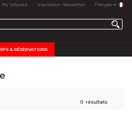
My Infoweb
Inscription newsletter
Français
RIFS & RÉSERVATIONS
ie
0
résultats