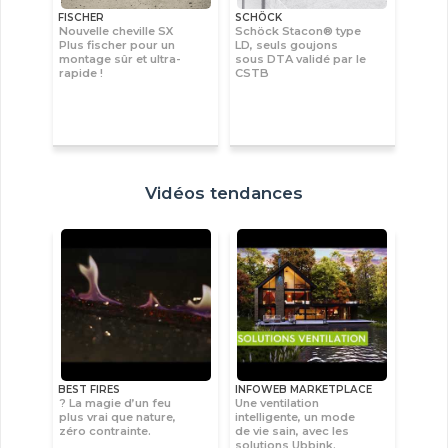
FISCHER
SCHÖCK
Nouvelle cheville SX
Schöck Stacon® type
Plus fischer pour un
LD, seuls goujons
montage sûr et ultra-
sous DTA validé par le
rapide !
CSTB
Vidéos tendances
BEST FIRES
INFOWEB MARKETPLACE
? La magie d’un feu
Une ventilation
plus vrai que nature,
intelligente, un mode
zéro contrainte.
de vie sain, avec les
solutions Ubbink.