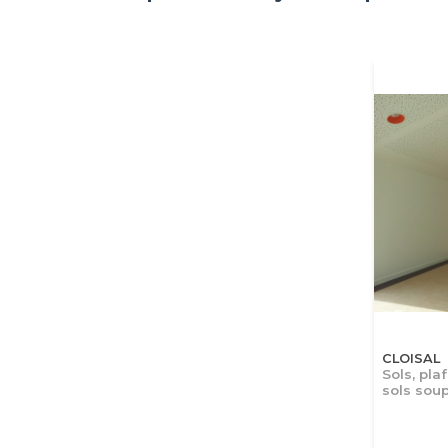
CLOISAL
Sols, pla
sols soup