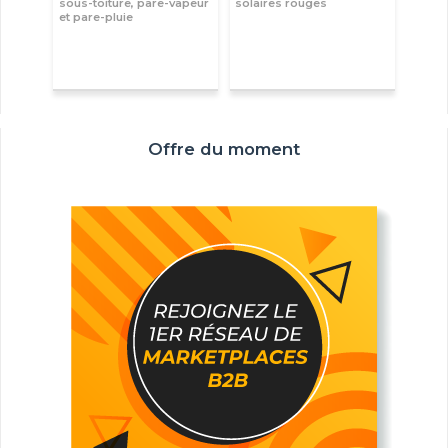
sous-toiture, pare-vapeur
solaires rouges
et pare-pluie
Offre du moment