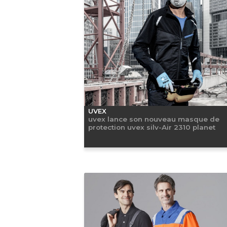
UVEX
uvex lance son nouveau masque de
protection uvex silv-Air 2310 planet