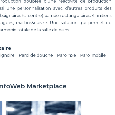
production doublée d’une réactivité de production
si une personnalisation avec d’autres produits des
ignoires (ci-contre) balnéo rectangulaires. 4 finitions
, vagues, marbre&cuivre. Une solution qui permet de
monie totale de la salle de bains.
taire
ignoire
Paroi de douche
Paroi fixe
Paroi mobile
InfoWeb Marketplace