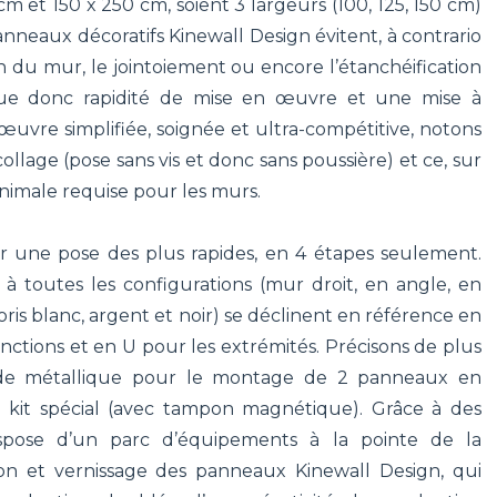
m et 150 x 250 cm, soient 3 largeurs (100, 125, 150 cm)
nneaux décoratifs Kinewall Design évitent, à contrario
n du mur, le jointoiement ou encore l’étanchéification
gue donc rapidité de mise en œuvre et une mise à
œuvre simplifiée, soignée et ultra-compétitive, notons
lage (pose sans vis et donc sans poussière) et ce, sur
nimale requise pour les murs.
ir une pose des plus rapides, en 4 étapes seulement.
 toutes les configurations (mur droit, en angle, en
ris blanc, argent et noir) se déclinent en référence en
nctions et en U pour les extrémités. Précisons de plus
nde métallique pour le montage de 2 panneaux en
un kit spécial (avec tampon magnétique). Grâce à des
 dispose d’un parc d’équipements à la pointe de la
ion et vernissage des panneaux Kinewall Design, qui