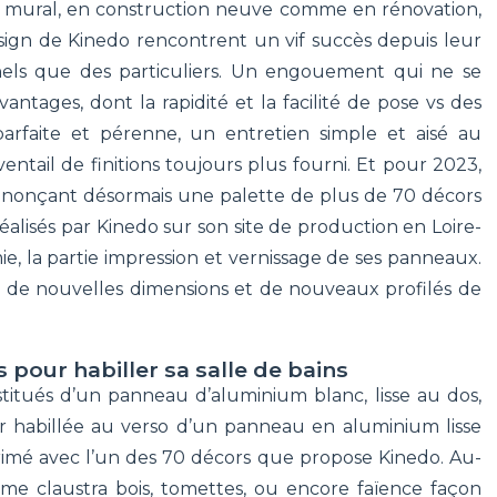
ge mural, en construction neuve comme en rénovation,
sign de Kinedo rencontrent un vif succès depuis leur
nels que des particuliers. Un engouement qui ne se
tages, dont la rapidité et la facilité de pose vs des
parfaite et pérenne, un entretien simple et aisé au
entail de finitions toujours plus fourni. Et pour 2023,
n annonçant désormais une palette de plus de 70 décors
éalisés par Kinedo sur son site de production en Loire-
e, la partie impression et vernissage de ses panneaux.
r de nouvelles dimensions et de nouveaux profilés de
 pour habiller sa salle de bains
itués d’un panneau d’aluminium blanc, lisse au dos,
 habillée au verso d’un panneau en aluminium lisse
rimé avec l’un des 70 décors que propose Kinedo. Au-
mme claustra bois, tomettes, ou encore faïence façon