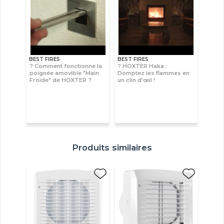
BEST FIRES
BEST FIRES
? Comment fonctionne la
? HOXTER Haka :
poignée amovible "Main
Domptez les flammes en
Froide" de HOXTER ?
un clin d’œil !
Produits similaires