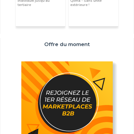
individuel jusqu’au
Qlima - Sans unité
tertiaire
extérieure !
Offre du moment