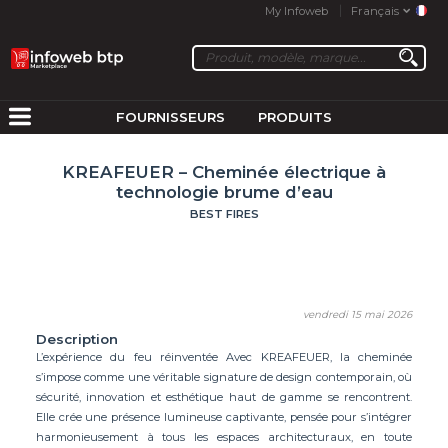
My Infoweb
Français
FOURNISSEURS
PRODUITS
KREAFEUER – Cheminée électrique à
technologie brume d’eau
BEST FIRES
vendredi 15 mai 2026
Description
L’expérience du feu réinventée Avec KREAFEUER, la cheminée
s’impose comme une véritable signature de design contemporain, où
sécurité, innovation et esthétique haut de gamme se rencontrent.
Elle crée une présence lumineuse captivante, pensée pour s’intégrer
harmonieusement à tous les espaces architecturaux, en toute