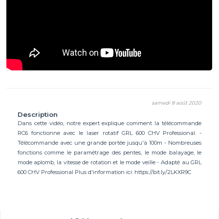
samedi 8 août 2020
Description
Dans cette vidéo, notre expert explique comment la télécommande
RC6 fonctionne avec le laser rotatif GRL 600 CHV Professional. -
Télécommande avec une grande portée jusqu'à 100m - Nombreuses
fonctions comme le paramétrage des pentes, le mode balayage, le
mode aplomb, la vitesse de rotation et le mode veille - Adapté au GRL
600 CHV Professional Plus d'information ici: https://bit.ly/2LKXR9C