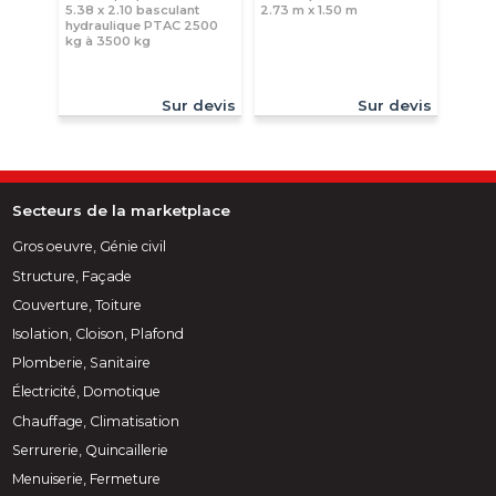
5.38 x 2.10 basculant
2.73 m x 1.50 m
hydraulique PTAC 2500
kg à 3500 kg
Sur devis
Sur devis
Secteurs de la marketplace
Gros oeuvre, Génie civil
Structure, Façade
Couverture, Toiture
Isolation, Cloison, Plafond
Plomberie, Sanitaire
Électricité, Domotique
Chauffage, Climatisation
Serrurerie, Quincaillerie
Menuiserie, Fermeture