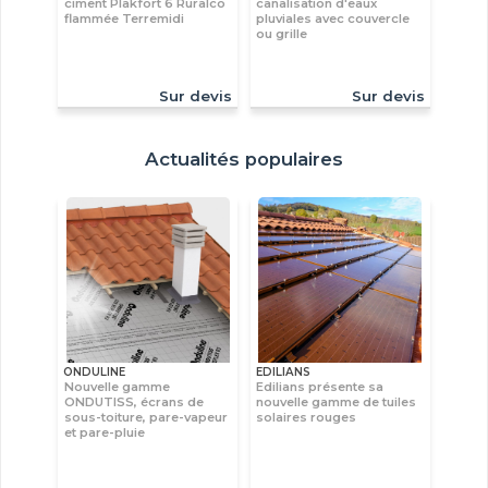
ciment Plakfort 6 Ruralco
canalisation d'eaux
flammée Terremidi
pluviales avec couvercle
ou grille
Sur devis
Sur devis
Actualités populaires
ONDULINE
EDILIANS
Nouvelle gamme
Edilians présente sa
ONDUTISS, écrans de
nouvelle gamme de tuiles
sous-toiture, pare-vapeur
solaires rouges
et pare-pluie