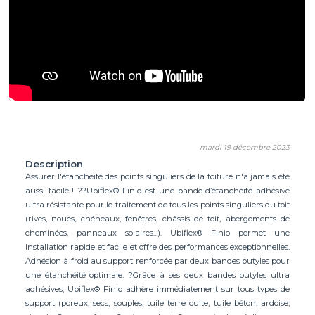
mardi 19 décembre 2023
Description
Assurer l'étanchéité des points singuliers de la toiture n'a jamais été
aussi facile ! ??Ubiflex® Finio est une bande d’étanchéité adhésive
ultra résistante pour le traitement de tous les points singuliers du toit
(rives, noues, chéneaux, fenêtres, châssis de toit, abergements de
cheminées, panneaux solaires...). Ubiflex® Finio permet une
installation rapide et facile et offre des performances exceptionnelles.
Adhésion à froid au support renforcée par deux bandes butyles pour
une étanchéité optimale. ?Grâce à ses deux bandes butyles ultra
adhésives, Ubiflex® Finio adhère immédiatement sur tous types de
support (poreux, secs, souples, tuile terre cuite, tuile béton, ardoise,