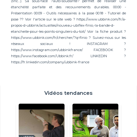
zinc…). Sa sous-face ?auto-soudante? permet de réaliser une
étanchéité parfaite et des recouvrements durables. 00:00 -
Présentation 00:09 - Outils nécessaires à la pose 00:18 - Tutoriel de
pose ?? Voir l'article sur le site web ? https://www.ubbink.com/fr/a-
propos-d-ubbink/actualites/nouveau-ubiflex-finio,-la-bande-d-
etancheite-pour-les-points-singuliers-du-toit/ Voir la fiche produit ?
https://www.ubbink.com/fr/chercher/?q=finio ? Suivez-nous sur les
réseaux sociaux ! INSTAGRAM ?
https://www.instagram.com/ubbinkfrance/ FACEBOOK ?
https://www.facebook.com/Ubbink.fr/ LINKEDIN ?
https://fr.linkedin.com/company/ubbink-france
Vidéos tendances