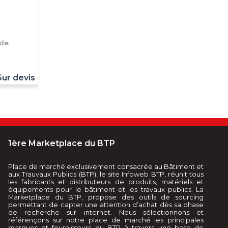
ide
Sur devis
1ère Marketplace du BTP
Place de marché exclusivement consacrée au Bâtiment et
aux Trauvaux Publics (BTP), le site Infoweb BTP, réunit tous
les fabricants et distributeurs de produits, matériels et
équipements pour le bâtiment et les travaux publics. La
Marketplace du BTP, propose des outils de sourcing
permettant de capter une attention d’achat dès sa phase
de recherche sur internet. Nous sélectionnons et
référençons sur notre place de marché les principales
marques et fournisseurs du BTP à travers une base de