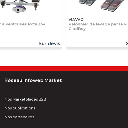
VIAVAC
r à ventouses RotaBoy
Palonnier de levage par le v
CladBoy
Sur devis
Réseau Infoweb Market
Nos Marketplaces B2B
Nos publications
Nos partenaires