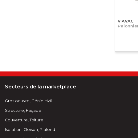
VIAVAC
Palonnie
Secteurs de la marketplace
Gros oeuvre, Génie civil
Structure, Façade
Couverture, Toiture
Isolation, Cloison, Plafond