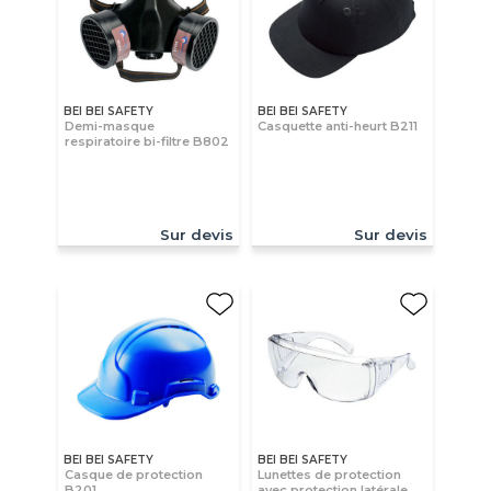
BEI BEI SAFETY
BEI BEI SAFETY
Demi-masque
Casquette anti-heurt B211
respiratoire bi-filtre B802
Sur devis
Sur devis
BEI BEI SAFETY
BEI BEI SAFETY
Casque de protection
Lunettes de protection
B201
avec protection latérale