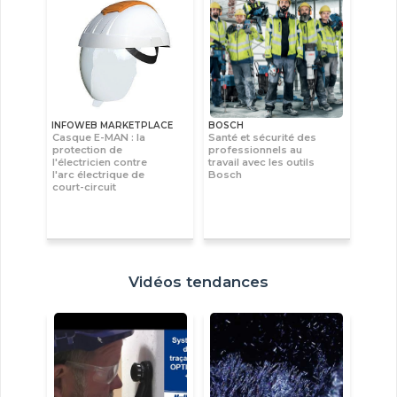
INFOWEB MARKETPLACE
BOSCH
Casque E-MAN : la
Santé et sécurité des
protection de
professionnels au
l'électricien contre
travail avec les outils
l'arc électrique de
Bosch
court-circuit
Vidéos tendances